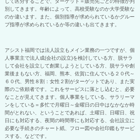
して区分することで、ターゲット＝販売先ごとの特徴が判
別してきます。年齢によって、高校受験なのか大学受験な
のか違います。また、個別指導が求められているかグルー
プ指導が求められているか等の違いも出てきます。
アシスト福岡では法人設立もメイン業務の一つですが、個
人事業主で法人成
(
会社の設立
)
を検討している方、脱サラ
して会社を設立して創業しようとしている方、脱サラや創
業後まもない方、福岡、熊本、佐賀に住んでいる２０代～
６０代、男性８割：女性２割がターゲットであり、また実
際のご依頼者です。これをサービスに落とし込むと、必要
なことが見えてきます。個人事業をしている、サラリーマ
ンをしている＝多忙で月曜日～金曜日の日中はなかなか時
間がとれない、ということであれば、土曜日、日曜日、祝
日にも対応する、夜間の時間帯にも対応する、会社設立に
必要な手続きのチャート紙、フロー図や会社印鑑もサービ
スする、などです。