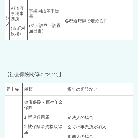
都道府
事業開始等申告
県税
事
書
法
務所
各都道府県で定める日
人
(法人設立・設置
(市町村
届出書)
役場)
【社会保険関係について】
届出先
種類
提出の期限など
健康保険・厚生年金
保険
1.新規適用届
※法人の場合
2.被保険者資格取得
全ての事業所が加入
届
※個人の場合