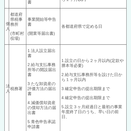
書
都道府
県税
事
事業開始等申告
個
務所
書
各都道府県で定める日
人
(市町村
(開業等届出書)
役場)
1.法人設立届出
書
1.設立の日から２ヶ月以内(定款や
2.
給与支払事務
謄本等必要)
所等の開設届出
書
2.給与支払事務所等を設けた日か
ら１ヶ月以内
3.たな卸資産の
法
税務署
評価方法の届出
3.確定申告の提出期限まで
人
書
4.確定申告の提出期限まで
4.減価償却資産
5.
設立３ヶ月経過日と最初の事業
の償却方法の届
年度終了日のうち、早い日の前
出書
日、
5.青色申告承認
申請書