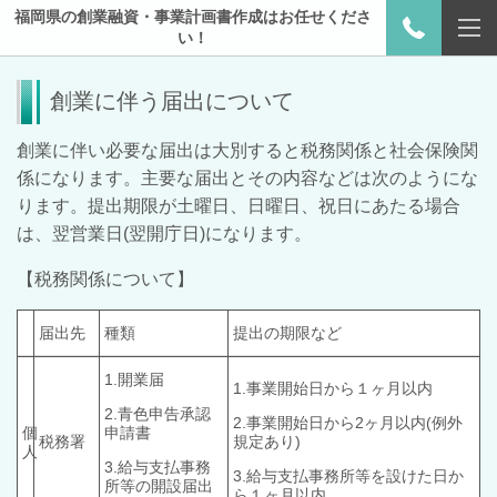
福岡県の創業融資・事業計画書作成はお任せくださ
い！
創業に伴う届出について
創業に伴い必要な届出は大別すると税務関係と社会保険関
係になります。主要な届出とその内容などは次のようにな
ります。提出期限が土曜日、日曜日、祝日にあたる場合
は、翌営業日(翌開庁日)になります。
【税務関係について】
届出先
種類
提出の期限など
1.開業届
1.事業開始日から１ヶ月以内
2.青色申告承認
2.事業開始日から2ヶ月以内(例外
個
申請書
税務署
規定あり)
人
3.
給与支払事務
3.給与支払事務所等を設けた日か
所等の開設届出
ら１ヶ月以内