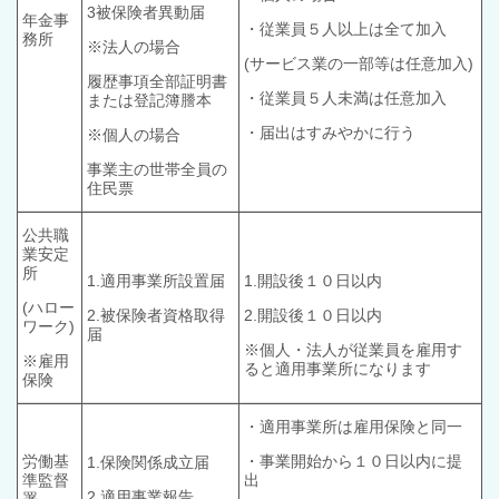
3被保険者異動届
年金事
・従業員５人以上は全て加入
務所
※法人の場合
(サービス業の一部等は任意加入)
履歴事項全部証明書
・従業員５人未満は任意加入
または登記簿謄本
・届出はすみやかに行う
※個人の場合
事業主の世帯全員の
住民票
公共職
業安定
所
1.適用事業所設置届
1.開設後１０日以内
(ハロー
2.被保険者資格取得
2.開設後１０日以内
ワーク)
届
※個人・法人が従業員を雇用す
※雇用
ると適用事業所になります
保険
・適用事業所は雇用保険と同一
労働基
・事業開始から１０日以内に提
1.保険関係成立届
準監督
出
2.適用事業報告